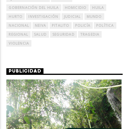
GOBERNACIÓN DEL HUILA
HOMICIDIO
HUILA
HURTO
INVESTIGACIÓN
JUDICIAL
MUNDO
NACIONAL
NEIVA
PITALITO
POLICÍA
POLÍTICA
REGIONAL
SALUD
SEGURIDAD
TRAGEDIA
VIOLENCIA
PUBLICIDAD