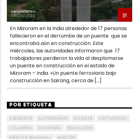
neivastereo
08/23/2023
En Mizoram en la India alrededor de 17 personas
fallecieron en el derrumbe de un puente que se
encontraba aún en construcción. Este
miércoles, las autoridades informaron que 17
trabajadores perdieron la vida al desplomarse
un puente en construcción en el estado de
Mizoram – India. «Un puente ferroviario bajo
construcción en Sairang, cerca de […]
POR ETIQUETA
ASESINATO
AUTORIDADES
BOGOTÁ
CAPTURADOS
COLOMBIA
ECONOMÍA
EDUCACIÓN
EJERCITO NACIONAL
GARZÓN