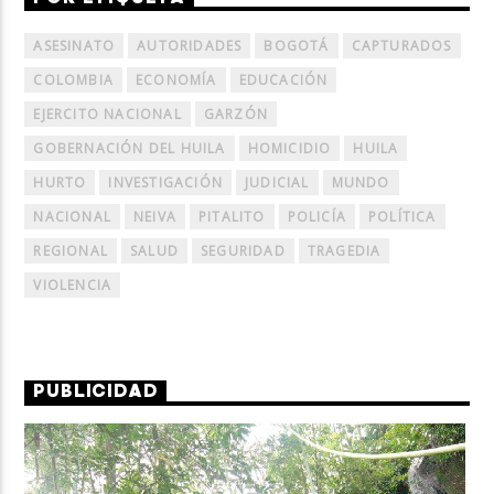
ASESINATO
AUTORIDADES
BOGOTÁ
CAPTURADOS
COLOMBIA
ECONOMÍA
EDUCACIÓN
EJERCITO NACIONAL
GARZÓN
GOBERNACIÓN DEL HUILA
HOMICIDIO
HUILA
HURTO
INVESTIGACIÓN
JUDICIAL
MUNDO
NACIONAL
NEIVA
PITALITO
POLICÍA
POLÍTICA
REGIONAL
SALUD
SEGURIDAD
TRAGEDIA
VIOLENCIA
PUBLICIDAD