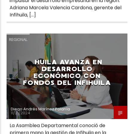
impulsar el desarrollo empresarial en la región.
Adriana Marcela Valencia Cardona, gerente del
Infihuila, […]
REGIONAL
HUILA AVANZA EN
DESARROLLO
ECONÓMICO CON
FONDOS DEL INFIHUILA
Diego Andrés Marínez Polanía
11/21/2024
La Asamblea Departamental conoció de
primera mano la gestión de Infihuila en la