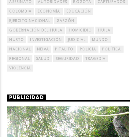
ASESINATO
AUTORIDADES
BOGOTÁ
CAPTURADOS
COLOMBIA
ECONOMÍA
EDUCACIÓN
EJERCITO NACIONAL
GARZÓN
GOBERNACIÓN DEL HUILA
HOMICIDIO
HUILA
HURTO
INVESTIGACIÓN
JUDICIAL
MUNDO
NACIONAL
NEIVA
PITALITO
POLICÍA
POLÍTICA
REGIONAL
SALUD
SEGURIDAD
TRAGEDIA
VIOLENCIA
PUBLICIDAD