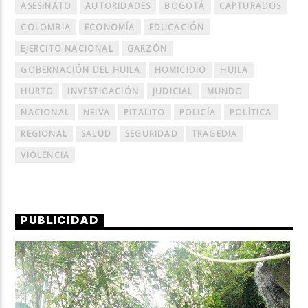
ASESINATO
AUTORIDADES
BOGOTÁ
CAPTURADOS
COLOMBIA
ECONOMÍA
EDUCACIÓN
EJERCITO NACIONAL
GARZÓN
GOBERNACIÓN DEL HUILA
HOMICIDIO
HUILA
HURTO
INVESTIGACIÓN
JUDICIAL
MUNDO
NACIONAL
NEIVA
PITALITO
POLICÍA
POLÍTICA
REGIONAL
SALUD
SEGURIDAD
TRAGEDIA
VIOLENCIA
PUBLICIDAD