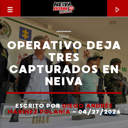
NEIVA
OPERATIVO DEJA
TRES
CAPTURADOS EN
NEIVA
ESCRITO POR
DIEGO ANDRÉS
CANCIÓN ACTUAL
MARÍNEZ POLANÍA
- 04/27/2026
TÍTULO
ARTISTA