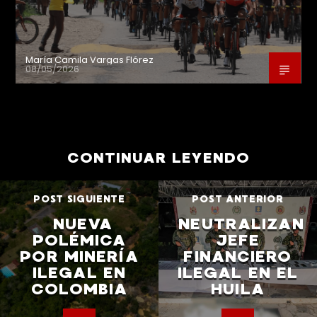
María Camila Vargas Flórez
08/05/2026
CONTINUAR LEYENDO
POST SIGUIENTE
POST ANTERIOR
NUEVA
NEUTRALIZAN
POLÉMICA
JEFE
POR MINERÍA
FINANCIERO
ILEGAL EN
ILEGAL EN EL
COLOMBIA
HUILA