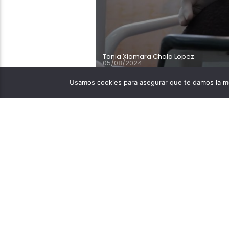
Tania Xiomara Chala Lopez
05/08/2024
Usamos cookies para asegurar que te damos la me
Una empresa japonesa s
revolucionario medicam
Toregem BioPharma, una 
Kyoto, ha alcanzado un 
anticuerpos capaz de re
investigación, […]