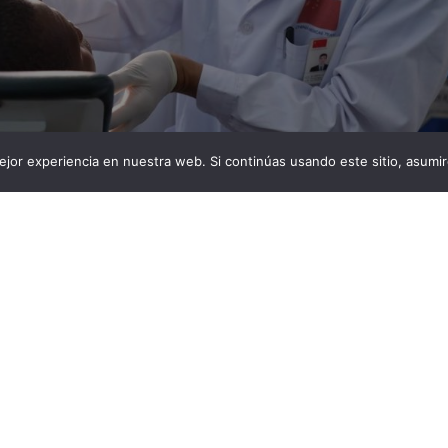
jor experiencia en nuestra web. Si continúas usando este sitio, asumi
e prepara para realizar ensayos en humanos de un
ento capaz de hacer crecer los dientes perdidos
innovadora start-up surgida de la Universidad de
hito científico al desarrollar un prometedor fármaco de
generar dientes humanos perdidos. Esta revolucionaria