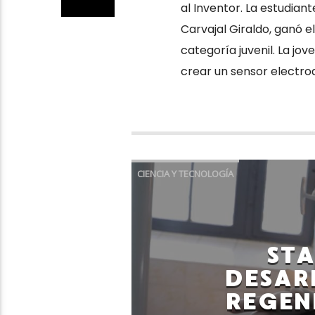
al Inventor. La estudiant
Carvajal Giraldo, ganó e
categoría juvenil. La jo
crear un sensor electro
CIENCIA Y TECNOLOGÍA
ST
DESAR
REGEN