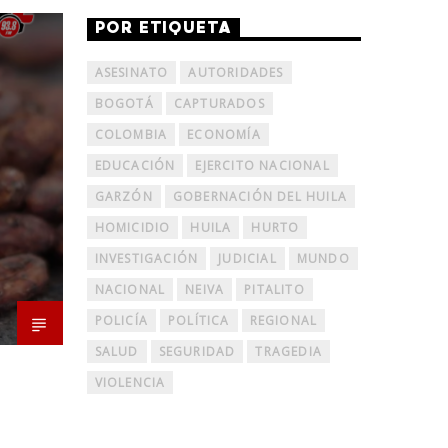
POR ETIQUETA
ASESINATO
AUTORIDADES
BOGOTÁ
CAPTURADOS
COLOMBIA
ECONOMÍA
EDUCACIÓN
EJERCITO NACIONAL
GARZÓN
GOBERNACIÓN DEL HUILA
HOMICIDIO
HUILA
HURTO
INVESTIGACIÓN
JUDICIAL
MUNDO
NACIONAL
NEIVA
PITALITO
POLICÍA
POLÍTICA
REGIONAL
SALUD
SEGURIDAD
TRAGEDIA
VIOLENCIA