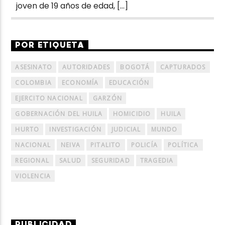
joven de 19 años de edad, […]
POR ETIQUETA
ASESINATO
AUTORIDADES
BOGOTÁ
CAPTURADOS
COLOMBIA
ECONOMÍA
EDUCACIÓN
EJERCITO NACIONAL
GARZÓN
GOBERNACIÓN DEL HUILA
HOMICIDIO
HUILA
HURTO
INVESTIGACIÓN
JUDICIAL
MUNDO
NACIONAL
NEIVA
PITALITO
POLICÍA
POLÍTICA
REGIONAL
SALUD
SEGURIDAD
TRAGEDIA
VIOLENCIA
PUBLICIDAD