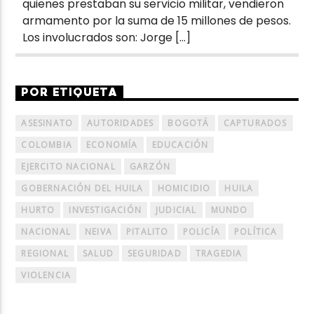
quienes prestaban su servicio militar, vendieron
armamento por la suma de 15 millones de pesos.
Los involucrados son: Jorge […]
POR ETIQUETA
ASESINATO
AUTORIDADES
BOGOTÁ
CAPTURADOS
COLOMBIA
ECONOMÍA
EDUCACIÓN
EJERCITO NACIONAL
GARZÓN
GOBERNACIÓN DEL HUILA
HOMICIDIO
HUILA
HURTO
INVESTIGACIÓN
JUDICIAL
MUNDO
NACIONAL
NEIVA
PITALITO
POLICÍA
POLÍTICA
REGIONAL
SALUD
SEGURIDAD
TRAGEDIA
VIOLENCIA