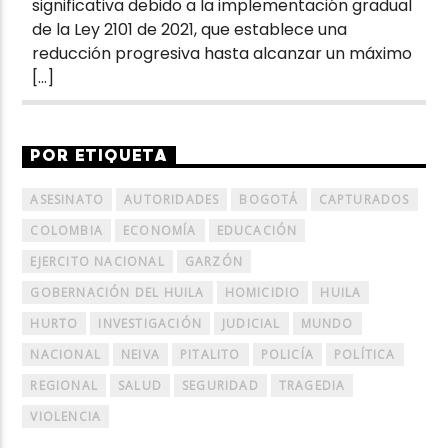
significativa debido a la implementación gradual
de la Ley 2101 de 2021, que establece una
reducción progresiva hasta alcanzar un máximo
[…]
POR ETIQUETA
ASESINATO
AUTORIDADES
BOGOTÁ
CAPTURADOS
COLOMBIA
ECONOMÍA
EDUCACIÓN
EJERCITO NACIONAL
GARZÓN
GOBERNACIÓN DEL HUILA
HOMICIDIO
HUILA
HURTO
INVESTIGACIÓN
JUDICIAL
MUNDO
NACIONAL
NEIVA
PITALITO
POLICÍA
POLÍTICA
REGIONAL
SALUD
SEGURIDAD
TRAGEDIA
VIOLENCIA