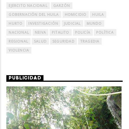
EJERCITO NACIONAL
GARZÓN
GOBERNACIÓN DEL HUILA
HOMICIDIO
HUILA
HURTO
INVESTIGACIÓN
JUDICIAL
MUNDO
NACIONAL
NEIVA
PITALITO
POLICÍA
POLÍTICA
REGIONAL
SALUD
SEGURIDAD
TRAGEDIA
VIOLENCIA
PUBLICIDAD