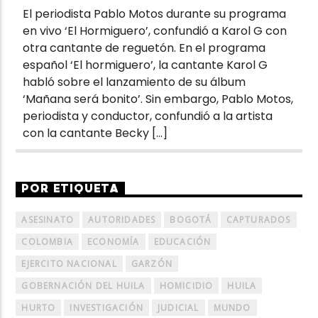
El periodista Pablo Motos durante su programa
en vivo ‘El Hormiguero’, confundió a Karol G con
otra cantante de reguetón. En el programa
español ‘El hormiguero’, la cantante Karol G
habló sobre el lanzamiento de su álbum
‘Mañana será bonito’. Sin embargo, Pablo Motos,
periodista y conductor, confundió a la artista
con la cantante Becky […]
POR ETIQUETA
ASESINATO
AUTORIDADES
BOGOTÁ
CAPTURADOS
COLOMBIA
ECONOMÍA
EDUCACIÓN
EJERCITO NACIONAL
GARZÓN
GOBERNACIÓN DEL HUILA
HOMICIDIO
HUILA
HURTO
INVESTIGACIÓN
JUDICIAL
MUNDO