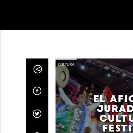
CULTURA
¡EL AF
JURAD
CULTU
FEST