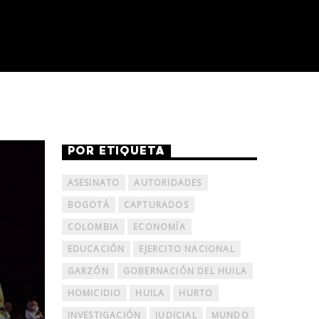
POR ETIQUETA
ASESINATO
AUTORIDADES
BOGOTÁ
CAPTURADOS
COLOMBIA
ECONOMÍA
EDUCACIÓN
EJERCITO NACIONAL
GARZÓN
GOBERNACIÓN DEL HUILA
HOMICIDIO
HUILA
HURTO
INVESTIGACIÓN
JUDICIAL
MUNDO