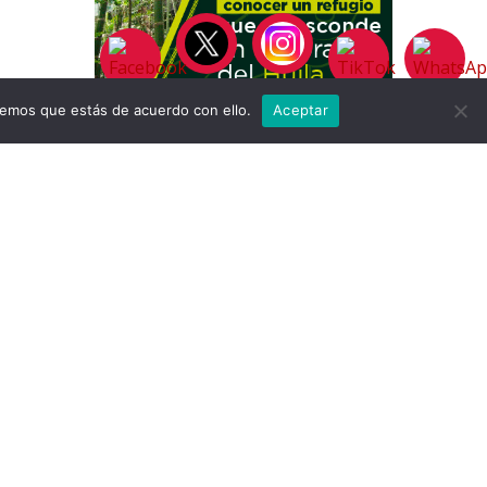
remos que estás de acuerdo con ello.
Aceptar