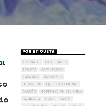
POR ETIQUETA
ASESINATO
AUTORIDADES
BOGOTÁ
CAPTURADOS
COLOMBIA
ECONOMÍA
co
EDUCACIÓN
EJERCITO NACIONAL
GARZÓN
GOBERNACIÓN DEL HUILA
do
HOMICIDIO
HUILA
HURTO