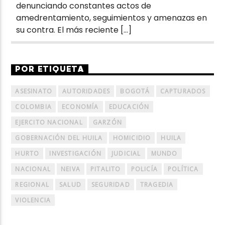
denunciando constantes actos de
amedrentamiento, seguimientos y amenazas en
su contra. El más reciente […]
POR ETIQUETA
ASESINATO
AUTORIDADES
BOGOTÁ
CAPTURADOS
COLOMBIA
ECONOMÍA
EDUCACIÓN
EJERCITO NACIONAL
GARZÓN
GOBERNACIÓN DEL HUILA
HOMICIDIO
HUILA
HURTO
INVESTIGACIÓN
JUDICIAL
MUNDO
NACIONAL
NEIVA
PITALITO
POLICÍA
POLÍTICA
REGIONAL
SALUD
SEGURIDAD
TRAGEDIA
VIOLENCIA