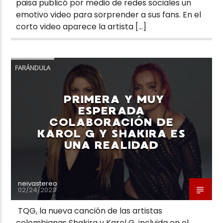
paisa publicó por medio de redes sociales un
emotivo video para sorprender a sus fans. En el
corto video aparece la artista […]
FARÁNDULA
PRIMERA Y MUY
ESPERADA
COLABORACIÓN DE
KAROL G Y SHAKIRA ES
UNA REALIDAD
neivastereo
02/24/2023
TQG, la nueva canción de las artistas
colombianas Shakira y Karol G, incluida en el