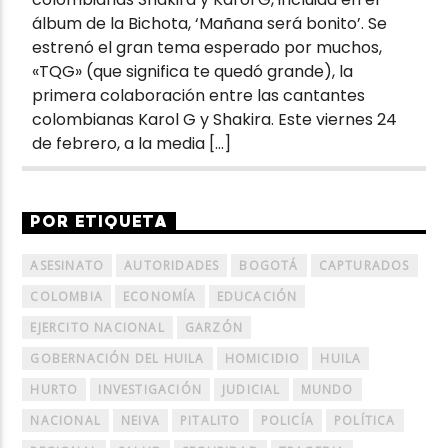
álbum de la Bichota, ‘Mañana será bonito’. Se
estrenó el gran tema esperado por muchos,
«TQG» (que significa te quedó grande), la
primera colaboración entre las cantantes
colombianas Karol G y Shakira. Este viernes 24
de febrero, a la media […]
POR ETIQUETA
ASESINATO
AUTORIDADES
BOGOTÁ
CAPTURADOS
COLOMBIA
ECONOMÍA
EDUCACIÓN
EJERCITO NACIONAL
GARZÓN
GOBERNACIÓN DEL HUILA
HOMICIDIO
HUILA
HURTO
INVESTIGACIÓN
JUDICIAL
MUNDO
NACIONAL
NEIVA
PITALITO
POLICÍA
POLÍTICA