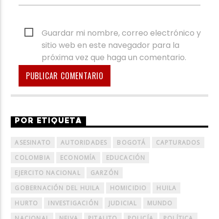
Guardar mi nombre, correo electrónico y
sitio web en este navegador para la
próxima vez que haga un comentario.
POR ETIQUETA
ASESINATO
AUTORIDADES
BOGOTÁ
CAPTURADOS
COLOMBIA
ECONOMÍA
EDUCACIÓN
EJERCITO NACIONAL
GARZÓN
GOBERNACIÓN DEL HUILA
HOMICIDIO
HUILA
HURTO
INVESTIGACIÓN
JUDICIAL
MUNDO
NACIONAL
NEIVA
PITALITO
POLICÍA
POLÍTICA