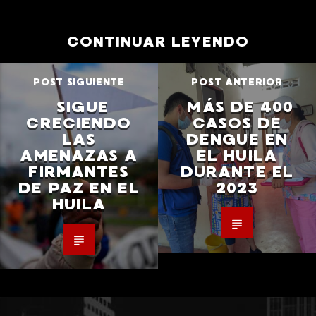
CONTINUAR LEYENDO
POST SIGUIENTE
POST ANTERIOR
SIGUE
MÁS DE 400
CRECIENDO
CASOS DE
LAS
DENGUE EN
AMENAZAS A
EL HUILA
FIRMANTES
DURANTE EL
DE PAZ EN EL
2023
HUILA