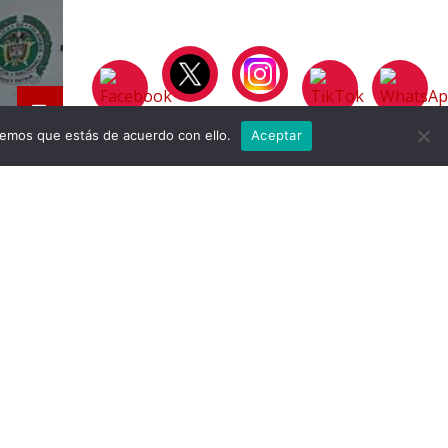
remos que estás de acuerdo con ello.
Aceptar