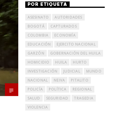
POR ETIQUETA
ASESINATO
AUTORIDADES
BOGOTÁ
CAPTURADOS
COLOMBIA
ECONOMÍA
EDUCACIÓN
EJERCITO NACIONAL
GARZÓN
GOBERNACIÓN DEL HUILA
HOMICIDIO
HUILA
HURTO
INVESTIGACIÓN
JUDICIAL
MUNDO
NACIONAL
NEIVA
PITALITO
POLICÍA
POLÍTICA
REGIONAL
SALUD
SEGURIDAD
TRAGEDIA
VIOLENCIA