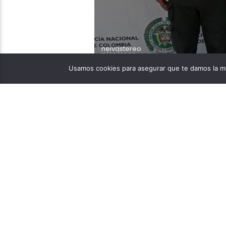
neivastereo
11/08/2022
Usamos cookies para asegurar que te damos la me
Un sujeto identificado 
presuntamente haber a
sentimental. En 10 evento
estaría implicado un ho
quien, según la policía