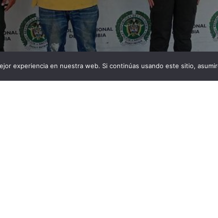
jor experiencia en nuestra web. Si continúas usando este sitio, asumi
como Javier Quimbaya fue capturado luego de
busado durante más de seis años a su excompañera
s de violencia intrafamiliar y 4 de violencia sexual
mbre identificado como Javier Quimbaya de 49 años,
, habría cometido conductas de abuso durante más […]