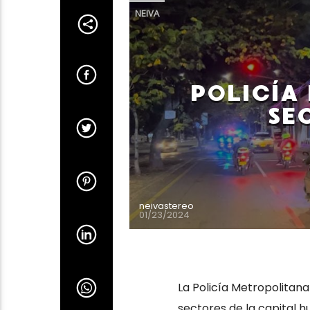
NEIVA
POLICÍA 
SE
neivastereo
01/23/2024
La Policía Metropolitana
sectores de la capital h