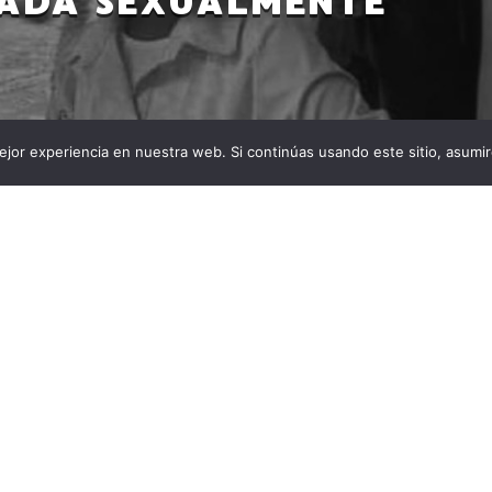
ADA SEXUALMENTE
jor experiencia en nuestra web. Si continúas usando este sitio, asumi
o, una niña de tan solo 8 años fue víctima de asesinato
xual en la vivienda donde residía. En el municipio
en una vivienda del barrio Bella Unión, un niña
is Valencia Ramos de ocho años de edad, fue […]