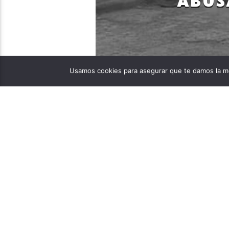
ABUS
neivastereo
Usamos cookies para asegurar que te damos la me
01/02/2023
En Roberto Payán – Nariñ
y al parecer de abuso se
Roberto Payán – Nariño, 
identificada como Elian