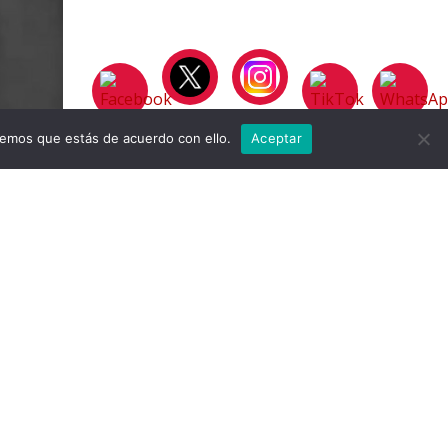
remos que estás de acuerdo con ello.
Aceptar