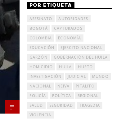
POR ETIQUETA
ASESINATO
AUTORIDADES
BOGOTÁ
CAPTURADOS
COLOMBIA
ECONOMÍA
EDUCACIÓN
EJERCITO NACIONAL
GARZÓN
GOBERNACIÓN DEL HUILA
HOMICIDIO
HUILA
HURTO
INVESTIGACIÓN
JUDICIAL
MUNDO
NACIONAL
NEIVA
PITALITO
POLICÍA
POLÍTICA
REGIONAL
SALUD
SEGURIDAD
TRAGEDIA
VIOLENCIA