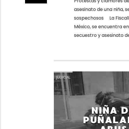
Protestas y clamores de
asesinato de una niña, s
sospechosos La Fiscalía
México, se encuentra en 
secuestro y asesinato de
JUDICIAL
NIÑA D
PUÑALAD