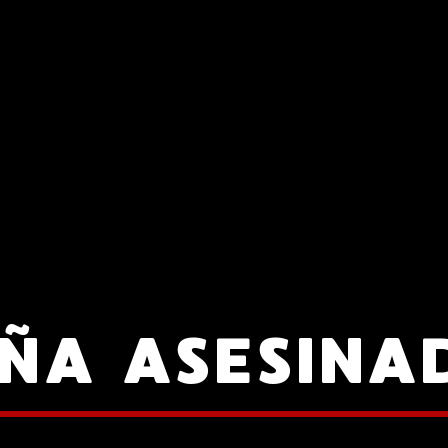
IÑA ASESINA