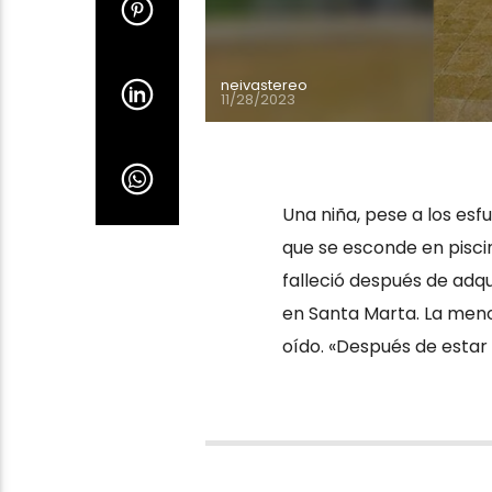
neivastereo
11/28/2023
Una niña, pese a los esf
que se esconde en piscina
falleció después de adqu
en Santa Marta. La meno
oído. «Después de estar 