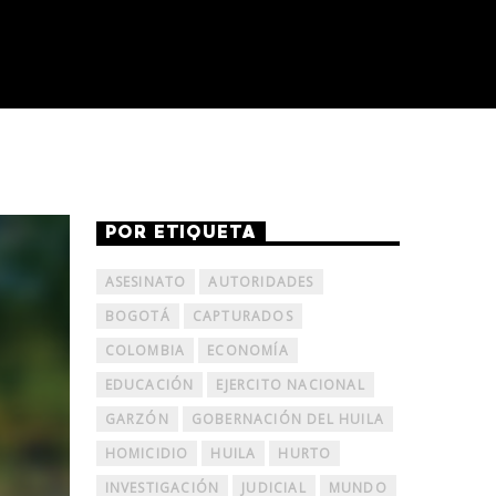
POR ETIQUETA
ASESINATO
AUTORIDADES
BOGOTÁ
CAPTURADOS
COLOMBIA
ECONOMÍA
EDUCACIÓN
EJERCITO NACIONAL
GARZÓN
GOBERNACIÓN DEL HUILA
HOMICIDIO
HUILA
HURTO
INVESTIGACIÓN
JUDICIAL
MUNDO