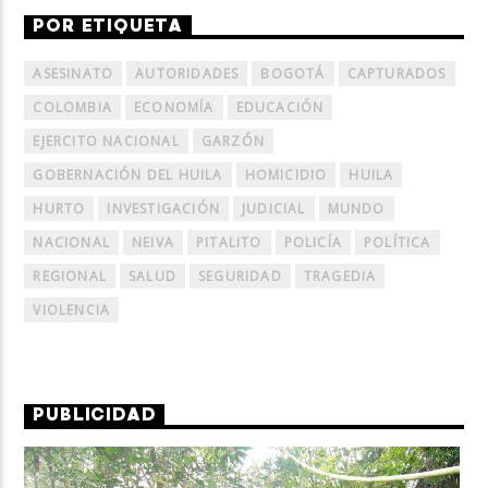
POR ETIQUETA
ASESINATO
AUTORIDADES
BOGOTÁ
CAPTURADOS
COLOMBIA
ECONOMÍA
EDUCACIÓN
EJERCITO NACIONAL
GARZÓN
GOBERNACIÓN DEL HUILA
HOMICIDIO
HUILA
HURTO
INVESTIGACIÓN
JUDICIAL
MUNDO
NACIONAL
NEIVA
PITALITO
POLICÍA
POLÍTICA
REGIONAL
SALUD
SEGURIDAD
TRAGEDIA
VIOLENCIA
PUBLICIDAD