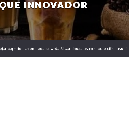
QUE INNOVADOR
jor experiencia en nuestra web. Si continúas usando este sitio, asumi
lombiano, ha creado una tecnología que reduce el
el café frío a tres minutos Un notable logro científico
Colombia en el mapa internacional. Francisco Trujillo,
iano, ha desarrollado junto a su equipo en la
les del Sur (UNSW) […]