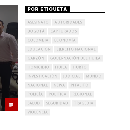
POR ETIQUETA
ASESINATO
AUTORIDADES
BOGOTÁ
CAPTURADOS
COLOMBIA
ECONOMÍA
EDUCACIÓN
EJERCITO NACIONAL
GARZÓN
GOBERNACIÓN DEL HUILA
HOMICIDIO
HUILA
HURTO
INVESTIGACIÓN
JUDICIAL
MUNDO
NACIONAL
NEIVA
PITALITO
POLICÍA
POLÍTICA
REGIONAL
SALUD
SEGURIDAD
TRAGEDIA
VIOLENCIA