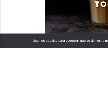
TO
Tania Xiomara Chala Lopez
05/20/2024
Usamos cookies para asegurar que te damos la me
El ingeniero químico co
tiempo de preparación d
ha puesto nuevamente a 
ingeniero químico colomb
Universidad de Nueva Ga