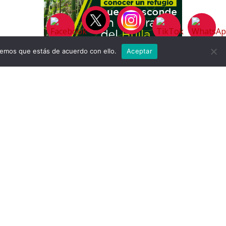
remos que estás de acuerdo con ello.
Aceptar