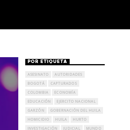
POR ETIQUETA
ASESINATO
AUTORIDADES
BOGOTÁ
CAPTURADOS
COLOMBIA
ECONOMÍA
EDUCACIÓN
EJERCITO NACIONAL
GARZÓN
GOBERNACIÓN DEL HUILA
HOMICIDIO
HUILA
HURTO
INVESTIGACIÓN
JUDICIAL
MUNDO