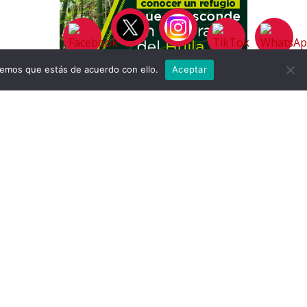
remos que estás de acuerdo con ello.
Aceptar