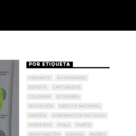
POR ETIQUETA
ASESINATO
AUTORIDADES
BOGOTÁ
CAPTURADOS
COLOMBIA
ECONOMÍA
EDUCACIÓN
EJERCITO NACIONAL
GARZÓN
GOBERNACIÓN DEL HUILA
HOMICIDIO
HUILA
HURTO
INVESTIGACIÓN
JUDICIAL
MUNDO