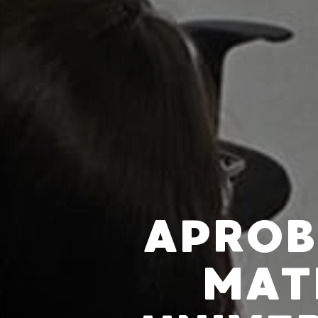
APROB
MAT