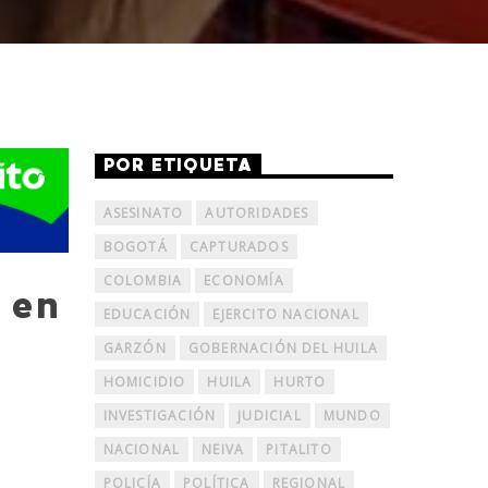
POR ETIQUETA
ASESINATO
AUTORIDADES
BOGOTÁ
CAPTURADOS
COLOMBIA
ECONOMÍA
 en
EDUCACIÓN
EJERCITO NACIONAL
GARZÓN
GOBERNACIÓN DEL HUILA
HOMICIDIO
HUILA
HURTO
INVESTIGACIÓN
JUDICIAL
MUNDO
NACIONAL
NEIVA
PITALITO
POLICÍA
POLÍTICA
REGIONAL