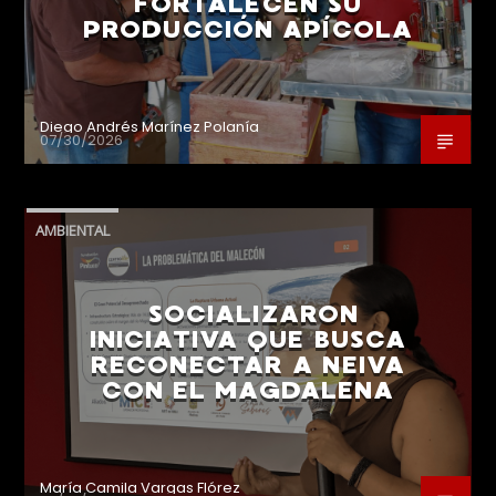
FORTALECEN SU
PRODUCCIÓN APÍCOLA
Diego Andrés Marínez Polanía
07/30/2026
AMBIENTAL
SOCIALIZARON
INICIATIVA QUE BUSCA
RECONECTAR A NEIVA
CON EL MAGDALENA
María Camila Vargas Flórez