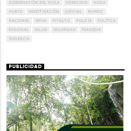
GOBERNACIÓN DEL HUILA
HOMICIDIO
HUILA
HURTO
INVESTIGACIÓN
JUDICIAL
MUNDO
NACIONAL
NEIVA
PITALITO
POLICÍA
POLÍTICA
REGIONAL
SALUD
SEGURIDAD
TRAGEDIA
VIOLENCIA
PUBLICIDAD