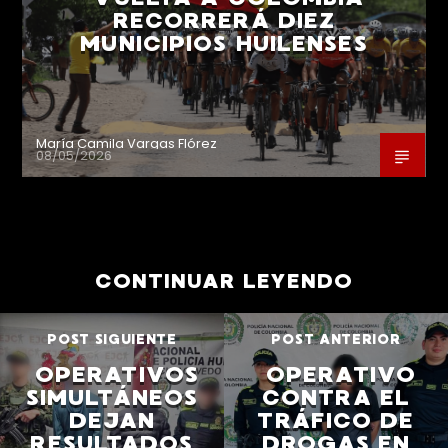
RECORRERÁ DIEZ
MUNICIPIOS HUILENSES
María Camila Vargas Flórez
08/05/2026
CONTINUAR LEYENDO
POST SIGUIENTE
POST ANTERIOR
OPERATIVOS
OPERATIVO
SIMULTÁNEOS
CONTRA EL
DEJAN
TRÁFICO DE
RESULTADOS
DROGAS EN