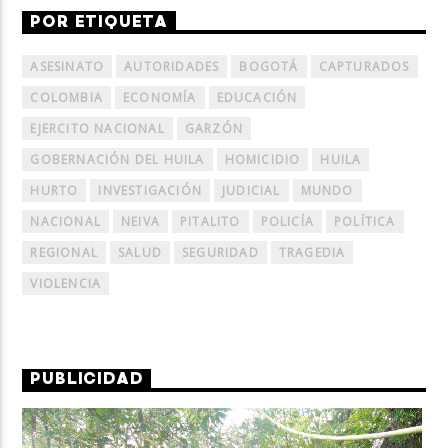
POR ETIQUETA
ASESINATO
AUTORIDADES
BOGOTÁ
CAPTURADOS
COLOMBIA
ECONOMÍA
EDUCACIÓN
EJERCITO NACIONAL
GARZÓN
GOBERNACIÓN DEL HUILA
HOMICIDIO
HUILA
HURTO
INVESTIGACIÓN
JUDICIAL
MUNDO
NACIONAL
NEIVA
PITALITO
POLICÍA
POLÍTICA
REGIONAL
SALUD
SEGURIDAD
TRAGEDIA
VIOLENCIA
PUBLICIDAD