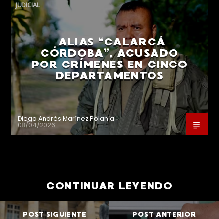
JUDICIAL
ALIAS “CALARCÁ
CÓRDOBA”, ACUSADO
POR CRÍMENES EN CINCO
DEPARTAMENTOS
Diego Andrés Marínez Polanía
08/04/2026
CONTINUAR LEYENDO
POST SIGUIENTE
POST ANTERIOR