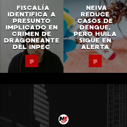
FISCALÍA
NEIVA
IDENTIFICA A
REDUCE
PRESUNTO
CASOS DE
IMPLICADO EN
DENGUE,
CRIMEN DE
PERO HUILA
DRAGONEANTE
SIGUE EN
DEL INPEC
ALERTA