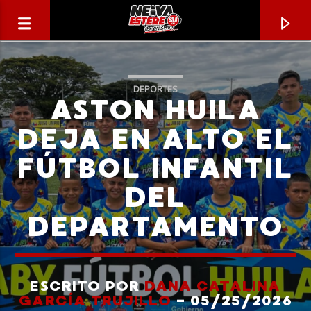
DEPORTES
ASTON HUILA
DEJA EN ALTO EL
FÚTBOL INFANTIL
DEL
DEPARTAMENTO
CANCIÓN ACTUAL
TÍTULO
ESCRITO POR
DANA CATALINA
GARCÍA TRUJILLO
- 05/25/2026
ARTISTA