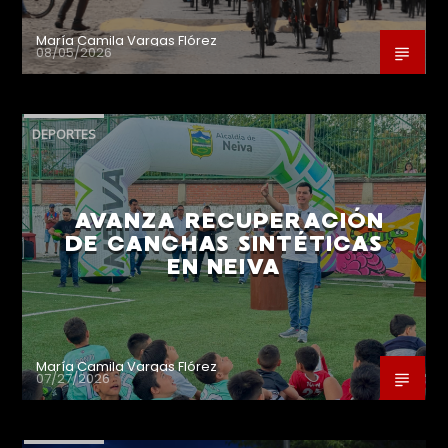
María Camila Vargas Flórez
08/05/2026
DEPORTES
AVANZA RECUPERACIÓN
DE CANCHAS SINTÉTICAS
EN NEIVA
María Camila Vargas Flórez
07/27/2026