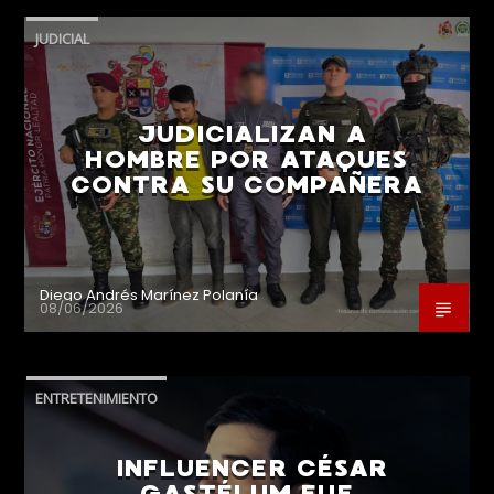
JUDICIAL
JUDICIALIZAN A
HOMBRE POR ATAQUES
CONTRA SU COMPAÑERA
Diego Andrés Marínez Polanía
08/06/2026
ENTRETENIMIENTO
INFLUENCER CÉSAR
GASTÉLUM FUE