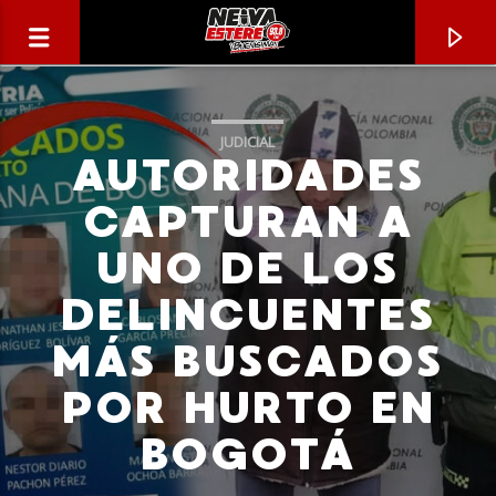
JUDICIAL
AUTORIDADES
CAPTURAN A
UNO DE LOS
DELINCUENTES
MÁS BUSCADOS
POR HURTO EN
CANCIÓN ACTUAL
BOGOTÁ
TÍTULO
ARTISTA