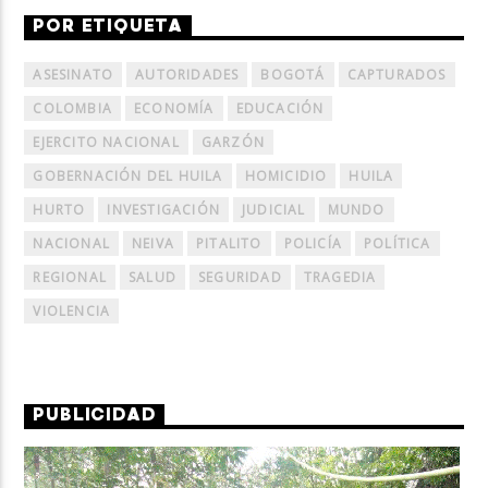
POR ETIQUETA
ASESINATO
AUTORIDADES
BOGOTÁ
CAPTURADOS
COLOMBIA
ECONOMÍA
EDUCACIÓN
EJERCITO NACIONAL
GARZÓN
GOBERNACIÓN DEL HUILA
HOMICIDIO
HUILA
HURTO
INVESTIGACIÓN
JUDICIAL
MUNDO
NACIONAL
NEIVA
PITALITO
POLICÍA
POLÍTICA
REGIONAL
SALUD
SEGURIDAD
TRAGEDIA
VIOLENCIA
PUBLICIDAD