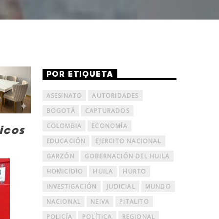
POR ETIQUETA
ASESINATO
AUTORIDADES
BOGOTÁ
CAPTURADOS
COLOMBIA
ECONOMÍA
icos
EDUCACIÓN
EJERCITO NACIONAL
GARZÓN
GOBERNACIÓN DEL HUILA
HOMICIDIO
HUILA
HURTO
INVESTIGACIÓN
JUDICIAL
MUNDO
NACIONAL
NEIVA
PITALITO
POLICÍA
POLÍTICA
REGIONAL