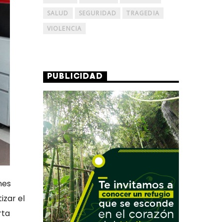
SALUD
SEGURIDAD
TRAGEDIA
VIOLENCIA
PUBLICIDAD
nes
izar el
rta