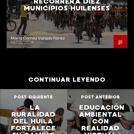
RECORRERÁ DIEZ
MUNICIPIOS HUILENSES
María Camila Vargas Flórez
08/05/2026
CONTINUAR LEYENDO
POST SIGUIENTE
POST ANTERIOR
LA
EDUCACIÓN
RURALIDAD
AMBIENTAL
DEL HUILA
CON
FORTALECE
REALIDAD