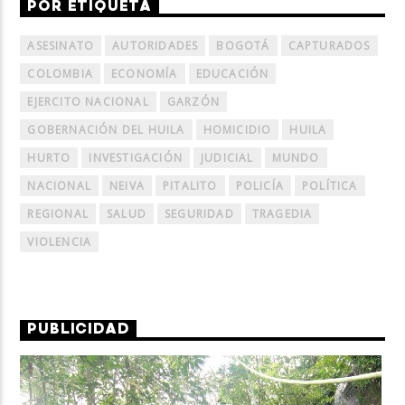
POR ETIQUETA
ASESINATO
AUTORIDADES
BOGOTÁ
CAPTURADOS
COLOMBIA
ECONOMÍA
EDUCACIÓN
EJERCITO NACIONAL
GARZÓN
GOBERNACIÓN DEL HUILA
HOMICIDIO
HUILA
HURTO
INVESTIGACIÓN
JUDICIAL
MUNDO
NACIONAL
NEIVA
PITALITO
POLICÍA
POLÍTICA
REGIONAL
SALUD
SEGURIDAD
TRAGEDIA
VIOLENCIA
PUBLICIDAD