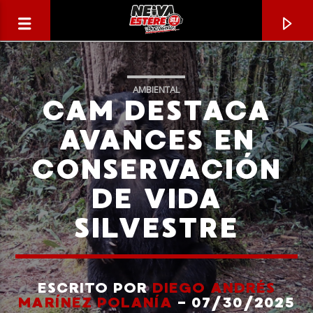
AMBIENTAL
CAM DESTACA
AVANCES EN
CONSERVACIÓN
DE VIDA
SILVESTRE
CANCIÓN ACTUAL
TÍTULO
ESCRITO POR
DIEGO ANDRÉS
MARÍNEZ POLANÍA
- 07/30/2025
ARTISTA