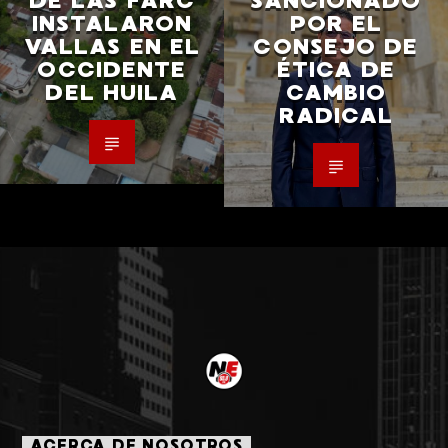
DE LAS FARC
SANCIONADO
INSTALARON
POR EL
VALLAS EN EL
CONSEJO DE
OCCIDENTE
ÉTICA DE
DEL HUILA
CAMBIO
RADICAL
ACERCA DE NOSOTROS