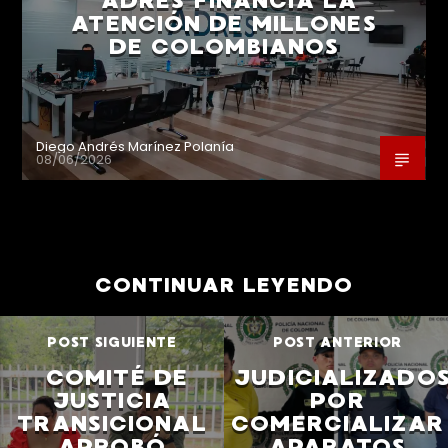
ADRES FINANCIA LA
ATENCIÓN DE MILLONES
DE COLOMBIANOS
Diego Andrés Marínez Polanía
08/06/2026
CONTINUAR LEYENDO
POST SIGUIENTE
POST ANTERIOR
COMITÉ DE
JUDICIALIZADO
JUSTICIA
POR
TRANSICIONAL
COMERCIALIZAR
APROBÓ
APARATOS