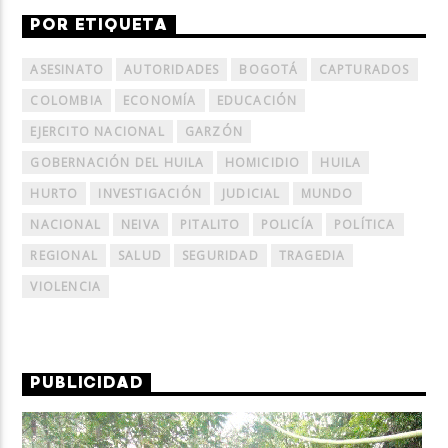
POR ETIQUETA
ASESINATO
AUTORIDADES
BOGOTÁ
CAPTURADOS
COLOMBIA
ECONOMÍA
EDUCACIÓN
EJERCITO NACIONAL
GARZÓN
GOBERNACIÓN DEL HUILA
HOMICIDIO
HUILA
HURTO
INVESTIGACIÓN
JUDICIAL
MUNDO
NACIONAL
NEIVA
PITALITO
POLICÍA
POLÍTICA
REGIONAL
SALUD
SEGURIDAD
TRAGEDIA
VIOLENCIA
PUBLICIDAD