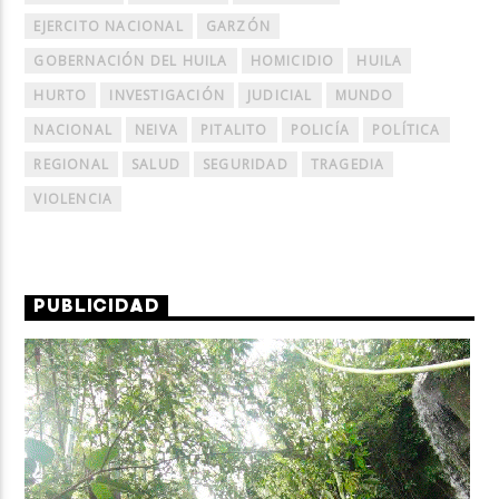
EJERCITO NACIONAL
GARZÓN
GOBERNACIÓN DEL HUILA
HOMICIDIO
HUILA
HURTO
INVESTIGACIÓN
JUDICIAL
MUNDO
NACIONAL
NEIVA
PITALITO
POLICÍA
POLÍTICA
REGIONAL
SALUD
SEGURIDAD
TRAGEDIA
VIOLENCIA
PUBLICIDAD