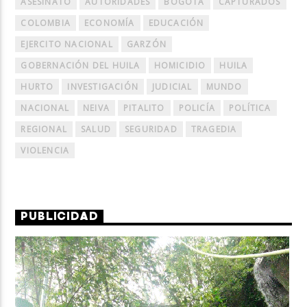
ASESINATO
AUTORIDADES
BOGOTÁ
CAPTURADOS
COLOMBIA
ECONOMÍA
EDUCACIÓN
EJERCITO NACIONAL
GARZÓN
GOBERNACIÓN DEL HUILA
HOMICIDIO
HUILA
HURTO
INVESTIGACIÓN
JUDICIAL
MUNDO
NACIONAL
NEIVA
PITALITO
POLICÍA
POLÍTICA
REGIONAL
SALUD
SEGURIDAD
TRAGEDIA
VIOLENCIA
PUBLICIDAD