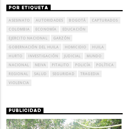
POR ETIQUETA
ASESINATO
AUTORIDADES
BOGOTÁ
CAPTURADOS
COLOMBIA
ECONOMÍA
EDUCACIÓN
EJERCITO NACIONAL
GARZÓN
GOBERNACIÓN DEL HUILA
HOMICIDIO
HUILA
HURTO
INVESTIGACIÓN
JUDICIAL
MUNDO
NACIONAL
NEIVA
PITALITO
POLICÍA
POLÍTICA
REGIONAL
SALUD
SEGURIDAD
TRAGEDIA
VIOLENCIA
PUBLICIDAD