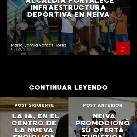
ALCALDÍA FORTALECE
INFRAESTRUCTURA
DEPORTIVA EN NEIVA
María Camila Vargas Flórez
07/21/2026
CONTINUAR LEYENDO
POST SIGUIENTE
POST ANTERIOR
LA IA, EN EL
NEIVA
CENTRO DE
PROMOCIONÓ
LA NUEVA
SU OFERTA