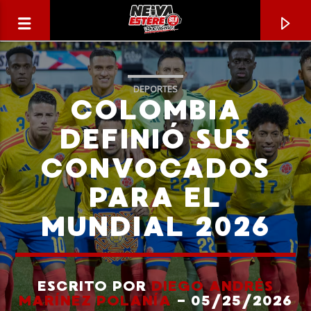
DEPORTES
COLOMBIA
DEFINIÓ SUS
CONVOCADOS
PARA EL
MUNDIAL 2026
CANCIÓN ACTUAL
TÍTULO
ESCRITO POR
DIEGO ANDRÉS
MARÍNEZ POLANÍA
- 05/25/2026
ARTISTA