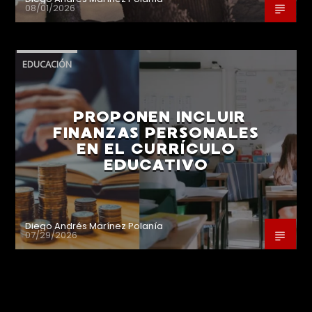
08/01/2026
EDUCACIÓN
PROPONEN INCLUIR
FINANZAS PERSONALES
EN EL CURRÍCULO
EDUCATIVO
Diego Andrés Marínez Polanía
07/29/2026