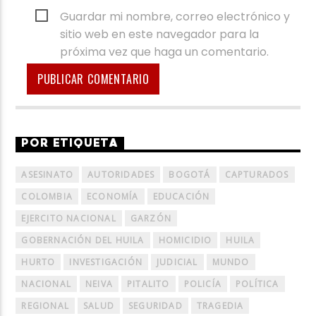
Guardar mi nombre, correo electrónico y
sitio web en este navegador para la
próxima vez que haga un comentario.
POR ETIQUETA
ASESINATO
AUTORIDADES
BOGOTÁ
CAPTURADOS
COLOMBIA
ECONOMÍA
EDUCACIÓN
EJERCITO NACIONAL
GARZÓN
GOBERNACIÓN DEL HUILA
HOMICIDIO
HUILA
HURTO
INVESTIGACIÓN
JUDICIAL
MUNDO
NACIONAL
NEIVA
PITALITO
POLICÍA
POLÍTICA
REGIONAL
SALUD
SEGURIDAD
TRAGEDIA