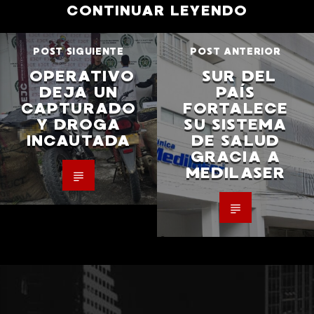
CONTINUAR LEYENDO
POST SIGUIENTE
POST ANTERIOR
OPERATIVO
SUR DEL
DEJA UN
PAÍS
CAPTURADO
FORTALECE
Y DROGA
SU SISTEMA
INCAUTADA
DE SALUD
GRACIA A
MEDILASER