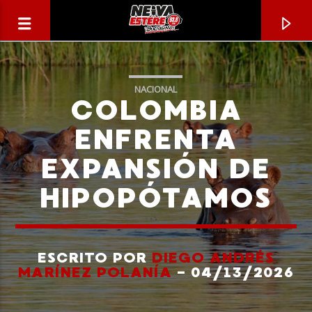
NACIONAL
COLOMBIA
ENFRENTA
EXPANSIÓN DE
HIPOPÓTAMOS
ESCRITO POR
DIEGO ANDRÉS
CANCIÓN ACTUAL
MARÍNEZ POLANÍA
- 04/13/2026
TÍTULO
ARTISTA