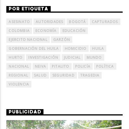
POR ETIQUETA
ASESINATO
AUTORIDADES
BOGOTÁ
CAPTURADOS
COLOMBIA
ECONOMÍA
EDUCACIÓN
EJERCITO NACIONAL
GARZÓN
GOBERNACIÓN DEL HUILA
HOMICIDIO
HUILA
HURTO
INVESTIGACIÓN
JUDICIAL
MUNDO
NACIONAL
NEIVA
PITALITO
POLICÍA
POLÍTICA
REGIONAL
SALUD
SEGURIDAD
TRAGEDIA
VIOLENCIA
PUBLICIDAD