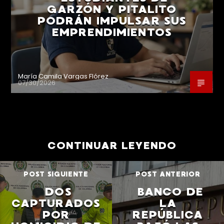
GARZÓN Y PITALITO
PODRÁN IMPULSAR SUS
EMPRENDIMIENTOS
María Camila Vargas Flórez
07/30/2026
CONTINUAR LEYENDO
POST SIGUIENTE
POST ANTERIOR
DOS
BANCO DE
CAPTURADOS
LA
POR
REPÚBLICA