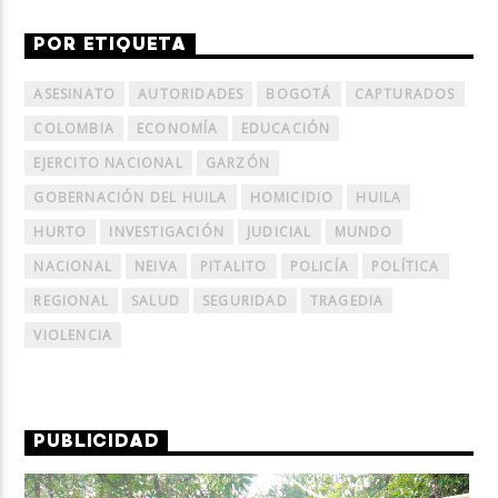
POR ETIQUETA
ASESINATO
AUTORIDADES
BOGOTÁ
CAPTURADOS
COLOMBIA
ECONOMÍA
EDUCACIÓN
EJERCITO NACIONAL
GARZÓN
GOBERNACIÓN DEL HUILA
HOMICIDIO
HUILA
HURTO
INVESTIGACIÓN
JUDICIAL
MUNDO
NACIONAL
NEIVA
PITALITO
POLICÍA
POLÍTICA
REGIONAL
SALUD
SEGURIDAD
TRAGEDIA
VIOLENCIA
PUBLICIDAD