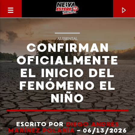
AMBIENTAL
CONFIRMAN
OFICIALMENTE
EL INICIO DEL
FENÓMENO EL
NIÑO
CANCIÓN ACTUAL
TÍTULO
ESCRITO POR
DIEGO ANDRÉS
MARÍNEZ POLANÍA
- 06/13/2026
ARTISTA