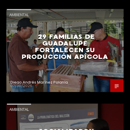
AMBIENTAL
29 FAMILIAS DE
GUADALUPE
FORTALECEN SU
PRODUCCIÓN APÍCOLA
Diego Andrés Marínez Polanía
07/30/2026
AMBIENTAL