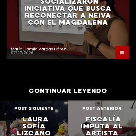
SOCIALIZARON
INICIATIVA QUE BUSCA
RECONECTAR A NEIVA
CON EL MAGDALENA
María Camila Vargas Flórez
07/27/2026
CONTINUAR LEYENDO
POST SIGUIENTE
POST ANTERIOR
LAURA
FISCALÍA
SOFÍA
IMPUTA AL
LIZCANO
ARTISTA