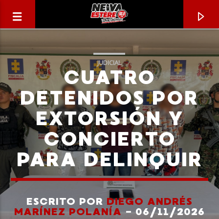
JUDICIAL
CUATRO
DETENIDOS POR
EXTORSIÓN Y
CONCIERTO
PARA DELINQUIR
CANCIÓN ACTUAL
TÍTULO
ESCRITO POR
DIEGO ANDRÉS
MARÍNEZ POLANÍA
- 06/11/2026
ARTISTA