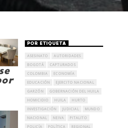
POR ETIQUETA
ASESINATO
AUTORIDADES
BOGOTÁ
CAPTURADOS
se
COLOMBIA
ECONOMÍA
por
EDUCACIÓN
EJERCITO NACIONAL
GARZÓN
GOBERNACIÓN DEL HUILA
HOMICIDIO
HUILA
HURTO
INVESTIGACIÓN
JUDICIAL
MUNDO
NACIONAL
NEIVA
PITALITO
POLICÍA
POLÍTICA
REGIONAL