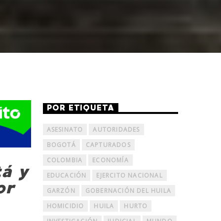
POR ETIQUETA
ASESINATO
AUTORIDADES
BOGOTÁ
CAPTURADOS
COLOMBIA
ECONOMÍA
tá y
EDUCACIÓN
EJERCITO NACIONAL
or
GARZÓN
GOBERNACIÓN DEL HUILA
HOMICIDIO
HUILA
HURTO