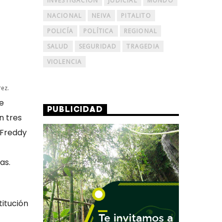
INVESTIGACIÓN
JUDICIAL
MUNDO
NACIONAL
NEIVA
PITALITO
POLICÍA
POLÍTICA
REGIONAL
SALUD
SEGURIDAD
TRAGEDIA
VIOLENCIA
e
PUBLICIDAD
n tres
 Freddy
as.
titución