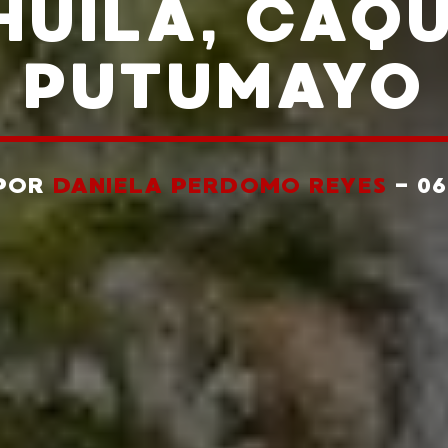
HUILA, CAQ
PUTUMAYO
 POR
DANIELA PERDOMO REYES
- 0