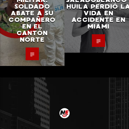
SOLDADO
HUILA PERDIÓ L
ABATE A SU
VIDA EN
COMPAÑERO
ACCIDENTE EN
EN EL
MIAMI
CANTÓN
NORTE