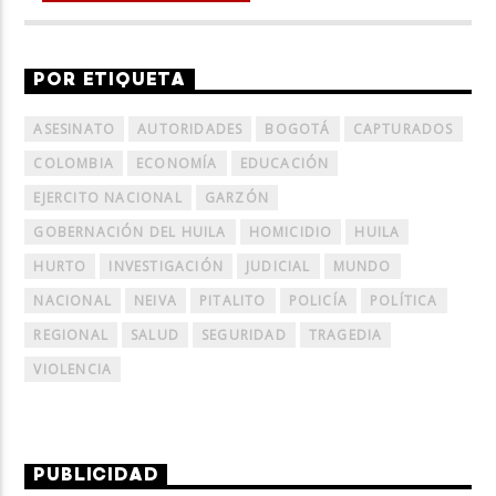
POR ETIQUETA
ASESINATO
AUTORIDADES
BOGOTÁ
CAPTURADOS
COLOMBIA
ECONOMÍA
EDUCACIÓN
EJERCITO NACIONAL
GARZÓN
GOBERNACIÓN DEL HUILA
HOMICIDIO
HUILA
HURTO
INVESTIGACIÓN
JUDICIAL
MUNDO
NACIONAL
NEIVA
PITALITO
POLICÍA
POLÍTICA
REGIONAL
SALUD
SEGURIDAD
TRAGEDIA
VIOLENCIA
PUBLICIDAD