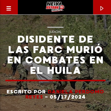
JUDICIAL
DISIDENTE DE
LAS FARC MURIÓ
EN COMBATES EN
EL HUILA
ESCRITO POR
DANIELA PERDOMO
CANCIÓN ACTUAL
REYES
- 05/17/2024
TÍTULO
ARTISTA