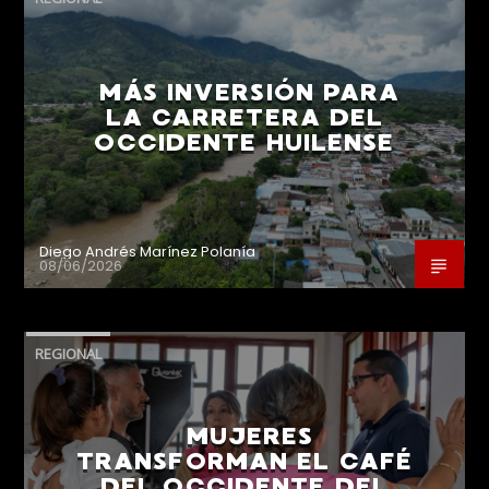
MÁS INVERSIÓN PARA
LA CARRETERA DEL
OCCIDENTE HUILENSE
Diego Andrés Marínez Polanía
08/06/2026
REGIONAL
MUJERES
TRANSFORMAN EL CAFÉ
DEL OCCIDENTE DEL