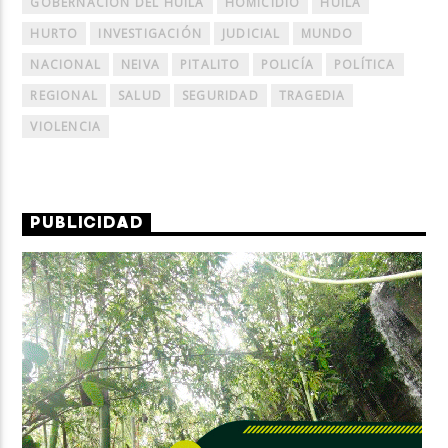
GOBERNACIÓN DEL HUILA
HOMICIDIO
HUILA
HURTO
INVESTIGACIÓN
JUDICIAL
MUNDO
NACIONAL
NEIVA
PITALITO
POLICÍA
POLÍTICA
REGIONAL
SALUD
SEGURIDAD
TRAGEDIA
VIOLENCIA
PUBLICIDAD