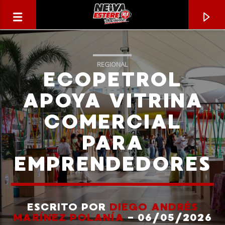
REGIONAL
ECOPETROL
APOYA VITRINA
COMERCIAL
PARA
EMPRENDEDORES
CANCIÓN ACTUAL
TÍTULO
ESCRITO POR
DIEGO ANDRÉS
MARÍNEZ POLANÍA
- 06/05/2026
ARTISTA