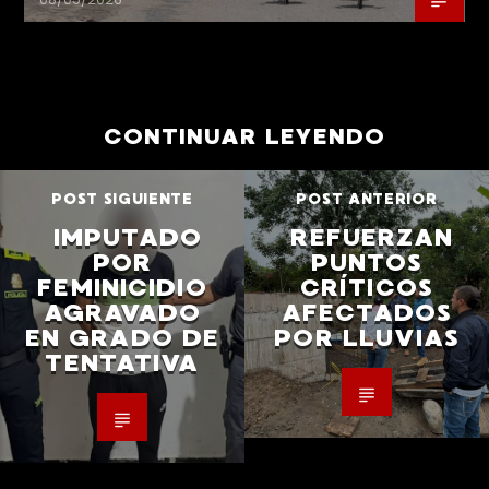
CONTINUAR LEYENDO
POST SIGUIENTE
POST ANTERIOR
IMPUTADO
REFUERZAN
POR
PUNTOS
FEMINICIDIO
CRÍTICOS
AGRAVADO
AFECTADOS
EN GRADO DE
POR LLUVIAS
TENTATIVA