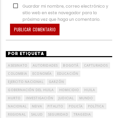
Guardar mi nombre, correo electrónico y
sitio web en este navegador para la
próxima vez que haga un comentario.
POR ETIQUETA
ASESINATO
AUTORIDADES
BOGOTÁ
CAPTURADOS
COLOMBIA
ECONOMÍA
EDUCACIÓN
EJERCITO NACIONAL
GARZÓN
GOBERNACIÓN DEL HUILA
HOMICIDIO
HUILA
HURTO
INVESTIGACIÓN
JUDICIAL
MUNDO
NACIONAL
NEIVA
PITALITO
POLICÍA
POLÍTICA
REGIONAL
SALUD
SEGURIDAD
TRAGEDIA