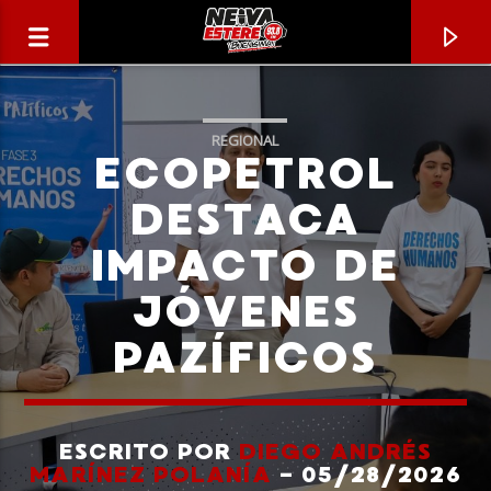
REGIONAL
ECOPETROL
DESTACA
IMPACTO DE
JÓVENES
PAZÍFICOS
CANCIÓN ACTUAL
TÍTULO
ESCRITO POR
DIEGO ANDRÉS
MARÍNEZ POLANÍA
- 05/28/2026
ARTISTA