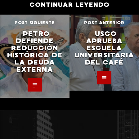
CONTINUAR LEYENDO
POST SIGUIENTE
POST ANTERIOR
PETRO
USCO
DEFIENDE
APRUEBA
REDUCCIÓN
ESCUELA
HISTÓRICA DE
UNIVERSITARIA
LA DEUDA
DEL CAFÉ
EXTERNA