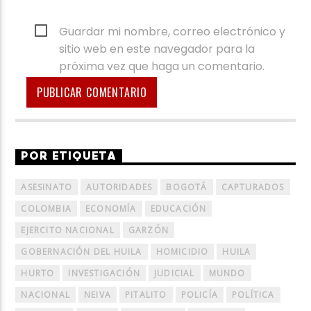
Guardar mi nombre, correo electrónico y
sitio web en este navegador para la
próxima vez que haga un comentario.
POR ETIQUETA
ASESINATO
AUTORIDADES
BOGOTÁ
CAPTURADOS
COLOMBIA
ECONOMÍA
EDUCACIÓN
EJERCITO NACIONAL
GARZÓN
GOBERNACIÓN DEL HUILA
HOMICIDIO
HUILA
HURTO
INVESTIGACIÓN
JUDICIAL
MUNDO
NACIONAL
NEIVA
PITALITO
POLICÍA
POLÍTICA