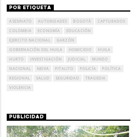
POR ETIQUETA
ASESINATO
AUTORIDADES
BOGOTÁ
CAPTURADOS
COLOMBIA
ECONOMÍA
EDUCACIÓN
EJERCITO NACIONAL
GARZÓN
GOBERNACIÓN DEL HUILA
HOMICIDIO
HUILA
HURTO
INVESTIGACIÓN
JUDICIAL
MUNDO
NACIONAL
NEIVA
PITALITO
POLICÍA
POLÍTICA
REGIONAL
SALUD
SEGURIDAD
TRAGEDIA
VIOLENCIA
PUBLICIDAD