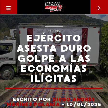
REGIONAL
EJÉRCITO
ASESTA DURO
GOLPE A LAS
ECONOMÍAS
ILÍCITAS
CANCIÓN ACTUAL
TÍTULO
ESCRITO POR
DIEGO ANDRÉS
MARÍNEZ POLANÍA
- 10/01/2025
ARTISTA