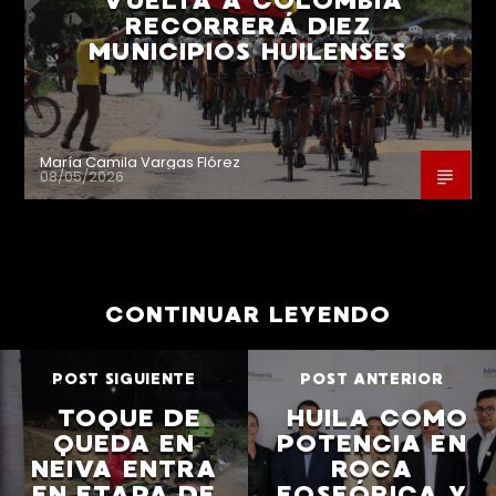
VUELTA A COLOMBIA
RECORRERÁ DIEZ
MUNICIPIOS HUILENSES
María Camila Vargas Flórez
08/05/2026
CONTINUAR LEYENDO
POST SIGUIENTE
POST ANTERIOR
TOQUE DE
HUILA COMO
QUEDA EN
POTENCIA EN
NEIVA ENTRA
ROCA
EN ETAPA DE
FOSFÓRICA Y