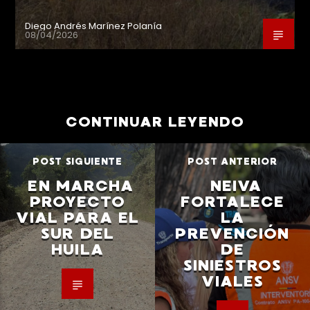
Diego Andrés Marínez Polanía
08/04/2026
CONTINUAR LEYENDO
POST SIGUIENTE
POST ANTERIOR
EN MARCHA
NEIVA
PROYECTO
FORTALECE
VIAL PARA EL
LA
SUR DEL
PREVENCIÓN
HUILA
DE
SINIESTROS
VIALES