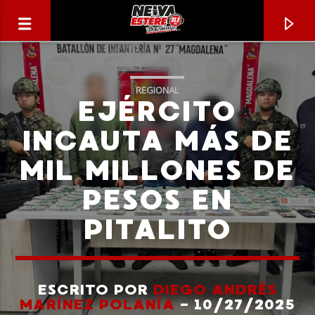
REGIONAL
EJÉRCITO
INCAUTA MÁS DE
MIL MILLONES DE
PESOS EN
PITALITO
CANCIÓN ACTUAL
TÍTULO
ESCRITO POR
DIEGO ANDRÉS
MARÍNEZ POLANÍA
- 10/27/2025
ARTISTA