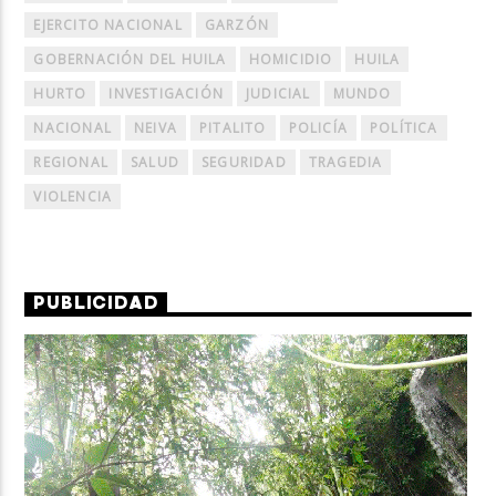
EJERCITO NACIONAL
GARZÓN
GOBERNACIÓN DEL HUILA
HOMICIDIO
HUILA
HURTO
INVESTIGACIÓN
JUDICIAL
MUNDO
NACIONAL
NEIVA
PITALITO
POLICÍA
POLÍTICA
REGIONAL
SALUD
SEGURIDAD
TRAGEDIA
VIOLENCIA
PUBLICIDAD