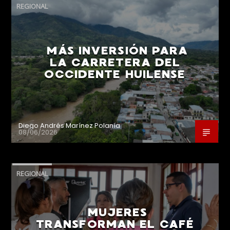
REGIONAL
MÁS INVERSIÓN PARA
LA CARRETERA DEL
OCCIDENTE HUILENSE
Diego Andrés Marínez Polanía
08/06/2026
REGIONAL
MUJERES
TRANSFORMAN EL CAFÉ