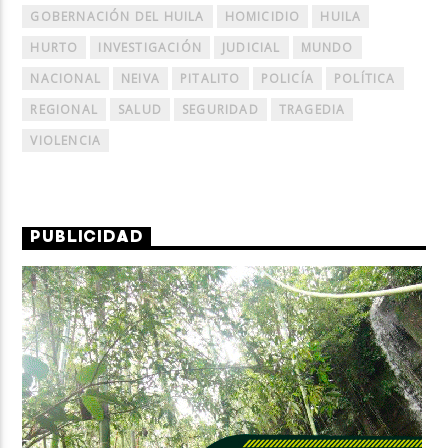
GOBERNACIÓN DEL HUILA
HOMICIDIO
HUILA
HURTO
INVESTIGACIÓN
JUDICIAL
MUNDO
NACIONAL
NEIVA
PITALITO
POLICÍA
POLÍTICA
REGIONAL
SALUD
SEGURIDAD
TRAGEDIA
VIOLENCIA
PUBLICIDAD