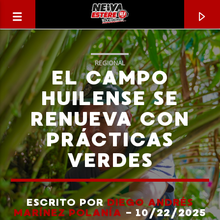
REGIONAL
EL CAMPO
HUILENSE SE
RENUEVA CON
PRÁCTICAS
VERDES
CANCIÓN ACTUAL
TÍTULO
ESCRITO POR
DIEGO ANDRÉS
MARÍNEZ POLANÍA
- 10/22/2025
ARTISTA