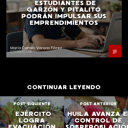
ESTUDIANTES DE
GARZÓN Y PITALITO
PODRÁN IMPULSAR SUS
EMPRENDIMIENTOS
María Camila Vargas Flórez
07/30/2026
CONTINUAR LEYENDO
POST SIGUIENTE
POST ANTERIOR
EJÉRCITO
HUILA AVANZA E
LOGRA
CONTROL DE
EVACUACIÓN
SOBREPOBLACIÓ